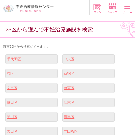
コラム
23区から選んで不妊治療施設を検索
東京23区から検索ができます。
千代田区
中央区
港区
新宿区
文京区
台東区
墨田区
江東区
品川区
目黒区
大田区
世田谷区