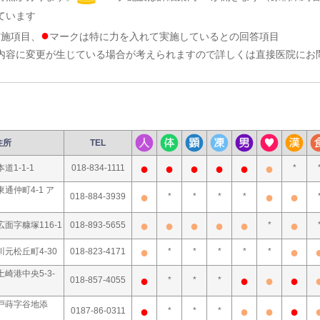
ています
●
実施項目、
マークは特に力を入れて実施しているとの回答項目
内容に変更が生じている場合が考えられますので詳しくは直接医院にお
住所
TEL
●
●
●
●
●
●
道1-1-1
018-834-1111
*
通仲町4-1 ア
●
●
●
018-884-3939
*
*
*
*
●
●
●
●
●
●
面字糠塚116-1
018-893-5655
*
●
●
元松丘町4-30
018-823-4171
*
*
*
*
*
崎港中央5-3-
●
●
●
●
018-857-4055
*
*
*
戸蒔字谷地添
●
●
●
●
0187-86-0311
*
*
*