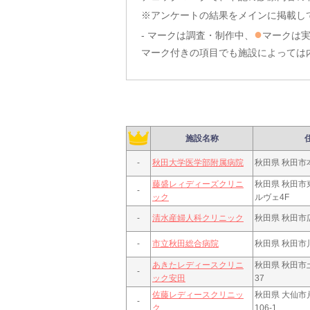
※アンケートの結果をメインに掲載し
●
- マークは調査・制作中、
マークは
マーク付きの項目でも施設によっては
施設名称
-
秋田大学医学部附属病院
秋田県 秋田市本
藤盛レィディーズクリニ
秋田県 秋田市東
-
ック
ルヴェ4F
-
清水産婦人科クリニック
秋田県 秋田市広
-
市立秋田総合病院
秋田県 秋田市川
あきたレディースクリニ
秋田県 秋田市土
-
ック安田
37
佐藤レディースクリニッ
秋田県 大仙市
-
ク
106-1