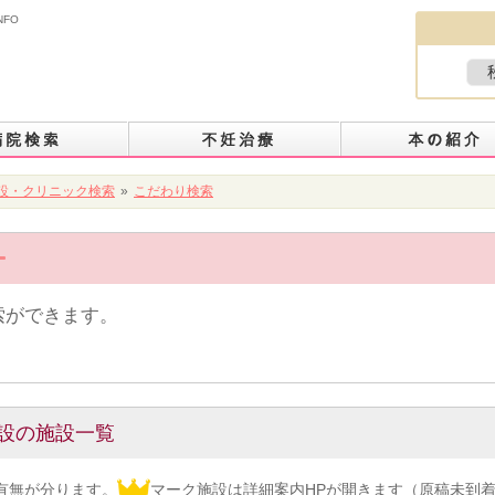
NFO
設・クリニック検索
»
こだわり検索
索ができます。
設の施設一覧
有無が分ります。
マーク施設は詳細案内HPが開きます（原稿未到