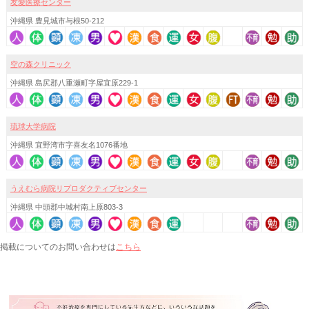
友愛医療センター
沖縄県 豊見城市与根50-212
空の森クリニック
沖縄県 島尻郡八重瀬町字屋宜原229-1
琉球大学病院
沖縄県 宜野湾市字喜友名1076番地
うえむら病院リプロダクティブセンター
沖縄県 中頭郡中城村南上原803-3
こちら
掲載についてのお問い合わせは