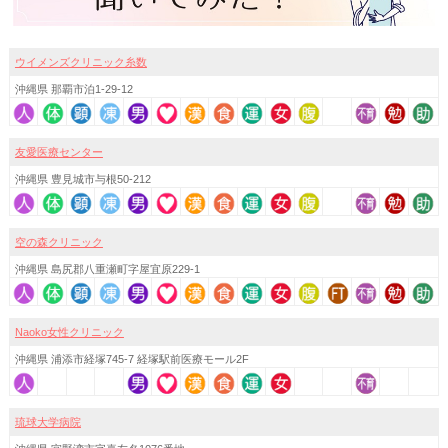
ウイメンズクリニック糸数
沖縄県 那覇市泊1-29-12
友愛医療センター
沖縄県 豊見城市与根50-212
空の森クリニック
沖縄県 島尻郡八重瀬町字屋宜原229-1
Naoko女性クリニック
沖縄県 浦添市経塚745-7 経塚駅前医療モール2F
琉球大学病院