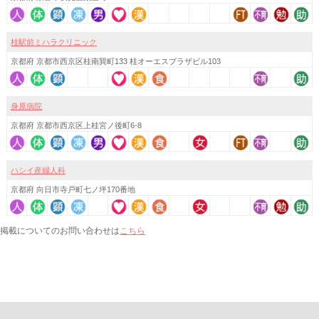
桂駅前ミハラクリニック
京都府 京都市西京区桂南巽町133 桂オーエスプラザビル103
身原病院
京都府 京都市西京区上桂宮ノ後町6-8
ハシイ産婦人科
京都府 向日市寺戸町七ノ坪170番地
こちら
掲載についてのお問い合わせは