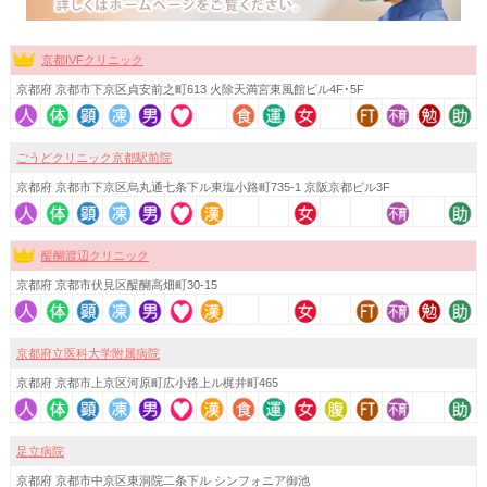
京都IVFクリニック
京都府 京都市下京区貞安前之町613 火除天満宮東風館ビル4F･5F
ごうどクリニック京都駅前院
京都府 京都市下京区烏丸通七条下ル東塩小路町735-1 京阪京都ビル3F
醍醐渡辺クリニック
京都府 京都市伏見区醍醐高畑町30-15
京都府立医科大学附属病院
京都府 京都市上京区河原町広小路上ル梶井町465
足立病院
京都府 京都市中京区東洞院二条下ル シンフォニア御池