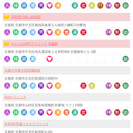
田村秀子婦人科医院
京都府 京都市中京区御池高倉東入ル御所八幡町229番地
にしたんARTクリニック 京都院
京都府 京都市中京区烏丸通四条上る笋町689 京都御幸ビル 1階
京都大学医学部附属病院
京都府 京都市左京区聖護院川原町54
IDAクリニック
京都府 京都市山科区安朱南屋敷町35番地 ラクトD6階
伏見IVF乳腺うえだクリニック
京都府 京都市伏見区銀座町4-281